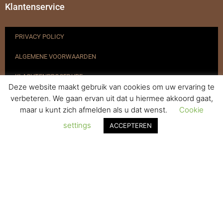
Klantenservice
PRIVACY POLICY
ALGEMENE VOORWAARDEN
KLACHTENPROCEDURE
Deze website maakt gebruik van cookies om uw ervaring te
VERZENDEN & RETOURNEREN
verbeteren. We gaan ervan uit dat u hiermee akkoord gaat,
maar u kunt zich afmelden als u dat wenst.
Cookie
REGISTREREN
settings
ACCEPTEREN
© 2017-2025 Nagelbenodigdheden.nl Webdesign ontworpen door
de BeautyMarketeer
De waardering van www.nagelbenodigdheden.nl/ bij
WebwinkelKeur Reviews
is 9.6/10 gebaseerd op 936 reviews.
Powered by
WhatsApp Chat