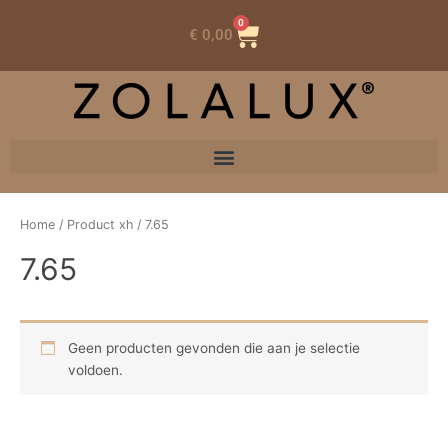
0
Winkelwagen
€
0,00
Home
/ Product xh / 7.65
7.65
Geen producten gevonden die aan je selectie
voldoen.