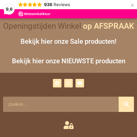
×
936
Reviews
9,6
Openingstijden Winkel
op AFSPRAAK
Bekijk hier onze Sale producten!
Bekijk hier onze NIEUWSTE producten
F
I
Y
a
n
o
c
s
u
e
t
t
b
a
u
o
g
b
Zoeken
o
r
e
k
a
m