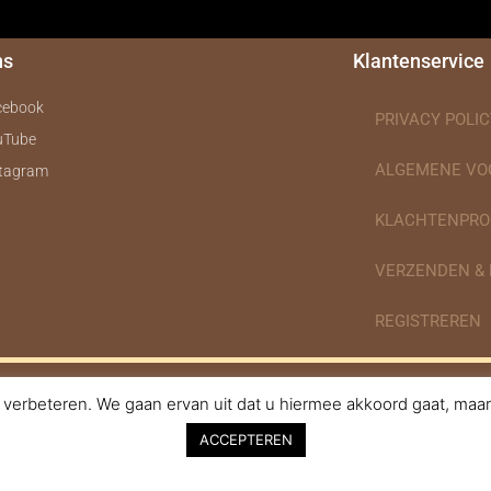
ns
Klantenservice
cebook
PRIVACY POLIC
uTube
ALGEMENE V
stagram
KLACHTENPRO
VERZENDEN &
REGISTREREN
verbeteren. We gaan ervan uit dat u hiermee akkoord gaat, maar 
nodigdheden.nl Webdesign ontworpen door de BeautyMarketeer
ACCEPTEREN