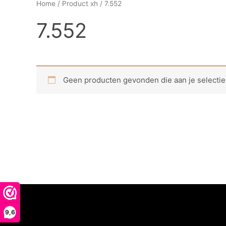
Home
/ Product xh / 7.552
7.552
Geen producten gevonden die aan je selectie
9,6