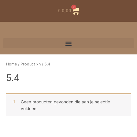
0
Winkelwagen
€
0,00
Home
/ Product xh / 5.4
5.4
Geen producten gevonden die aan je selectie
voldoen.