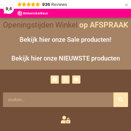
×
936
Reviews
9,6
Openingstijden Winkel
op AFSPRAAK
Bekijk hier onze Sale producten!
Bekijk hier onze NIEUWSTE producten
F
I
Y
a
n
o
c
s
u
e
t
t
b
a
u
o
g
b
Zoeken
o
r
e
k
a
m