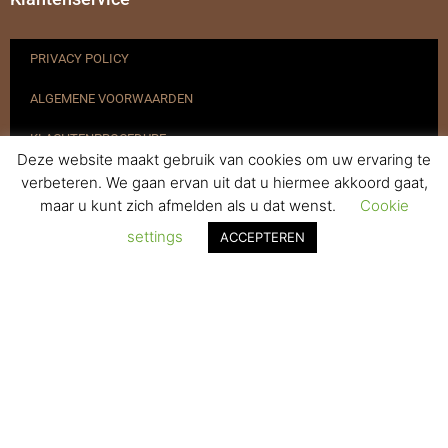
PRIVACY POLICY
ALGEMENE VOORWAARDEN
KLACHTENPROCEDURE
Deze website maakt gebruik van cookies om uw ervaring te
VERZENDEN & RETOURNEREN
verbeteren. We gaan ervan uit dat u hiermee akkoord gaat,
maar u kunt zich afmelden als u dat wenst.
Cookie
REGISTREREN
settings
ACCEPTEREN
© 2017-2025 Nagelbenodigdheden.nl Webdesign ontworpen door
de BeautyMarketeer
De waardering van www.nagelbenodigdheden.nl/ bij
WebwinkelKeur Reviews
is 9.6/10 gebaseerd op 936 reviews.
Powered by
WhatsApp Chat