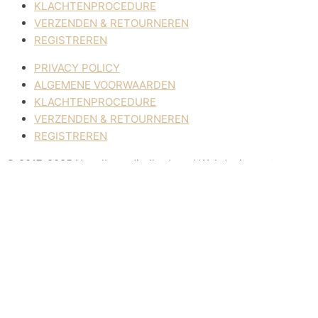
KLACHTENPROCEDURE
VERZENDEN & RETOURNEREN
REGISTREREN
PRIVACY POLICY
ALGEMENE VOORWAARDEN
KLACHTENPROCEDURE
VERZENDEN & RETOURNEREN
REGISTREREN
© 2017-2025 Nagelbenodigdheden.nl Webdesign ontworpen 
Deze website maakt gebruik van cookies om uw ervaring te ver
ACCEPTEREN
Sluiten