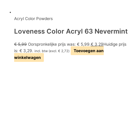
Acryl Color Powders
Loveness Color Acryl 63 Nevermint
€
5,99
Oorspronkelijke prijs was: € 5,99.
€
3,29
Huidige prijs
is: € 3,29.
Toevoegen aan
incl. btw (excl.
€
2,72
)
winkelwagen