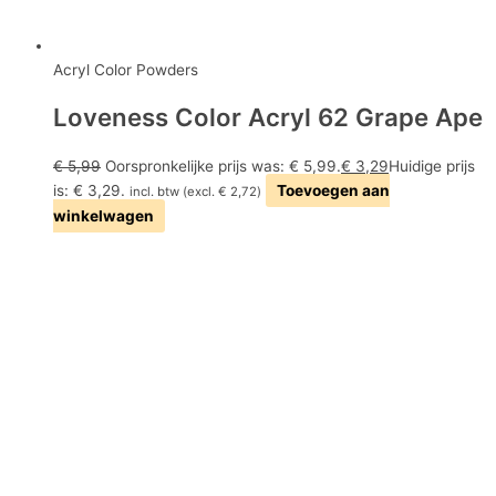
Acryl Color Powders
Loveness Color Acryl 62 Grape Ape
€
5,99
Oorspronkelijke prijs was: € 5,99.
€
3,29
Huidige prijs
is: € 3,29.
Toevoegen aan
incl. btw (excl.
€
2,72
)
winkelwagen