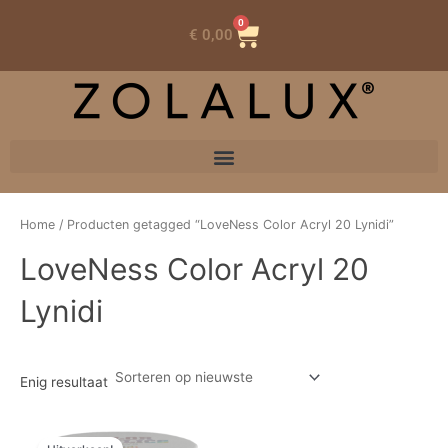
0
Winkelwagen
€
0,00
Home
/ Producten getagged “LoveNess Color Acryl 20 Lynidi”
LoveNess Color Acryl 20
Lynidi
Enig resultaat
Oorspronkelijke
Huidige
prijs
prijs