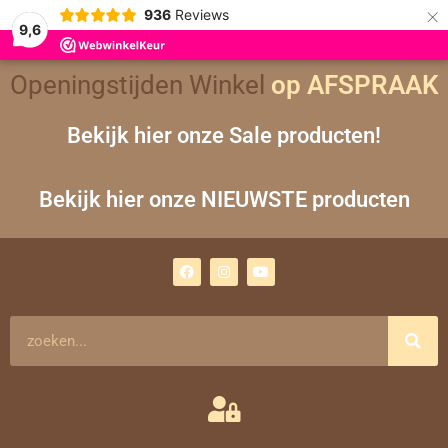
×
936
Reviews
9,6
Openingstijden Winkel
op AFSPRAAK
Bekijk hier onze Sale producten!
Bekijk hier onze NIEUWSTE producten
F
I
Y
a
n
o
c
s
u
e
t
t
b
a
u
o
g
b
Zoeken
o
r
e
k
a
m