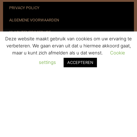
PRIVACY POLICY
ALGEMENE VOORWAARDEN
KLACHTENPROCEDURE
Deze website maakt gebruik van cookies om uw ervaring te
VERZENDEN & RETOURNEREN
verbeteren. We gaan ervan uit dat u hiermee akkoord gaat,
maar u kunt zich afmelden als u dat wenst.
Cookie
REGISTREREN
settings
ACCEPTEREN
© 2017-2025 Nagelbenodigdheden.nl Webdesign ontworpen door
de BeautyMarketeer
De waardering van www.nagelbenodigdheden.nl/ bij
WebwinkelKeur Reviews
is 9.6/10 gebaseerd op 936 reviews.
Powered by
WhatsApp Chat