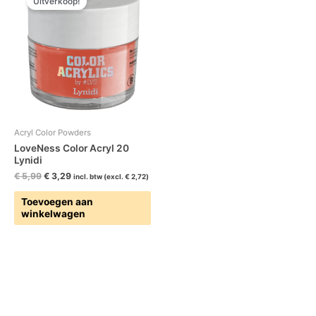
Uitverkoop!
was:
is:
€ 5,99.
€ 3,29.
Acryl Color Powders
LoveNess Color Acryl 20
Lynidi
€
5,99
€
3,29
incl. btw (excl.
€
2,72
)
Toevoegen aan
winkelwagen