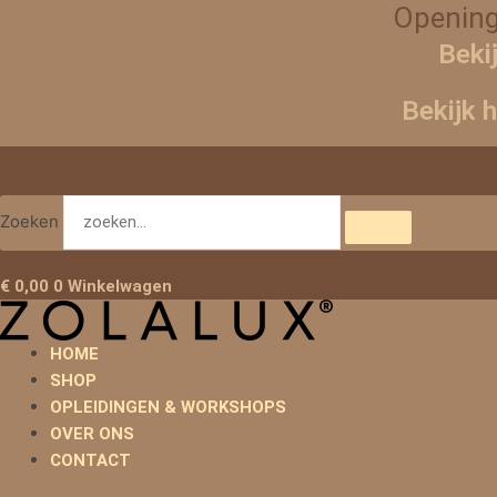
Ga
Opening
naar
Beki
de
inhoud
Bekijk 
Zoeken
€
0,00
0
Winkelwagen
HOME
SHOP
OPLEIDINGEN & WORKSHOPS
OVER ONS
CONTACT