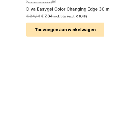
was:
is:
Alle Diva Easygel
€ 24,14.
€ 7,84.
Diva Easygel Color Changing Edge 30 ml
€
24,14
€
7,84
incl. btw (excl.
€
6,48
)
Toevoegen aan winkelwagen