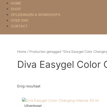
HOME
SHOP
OPLEIDINGEN & WORKSHOPS
OVER ONS
CONTACT
Home
/ Producten getagged “Diva Easygel Color Changin
Diva Easygel Color
Enig resultaat
Oorspronkelijke
Huidige
prijs
prijs
Uitverkoop!