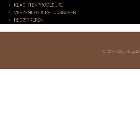
KLACHTENPROCEDURE
VERZENDEN & RETOURNEREN
REGISTREREN
© 2017-2025 Nagelbe
Deze website maakt gebruik van cookies om uw ervaring te verb
ACCEPTEREN
Sluiten
Privacy Overzicht
Deze website maakt gebruik van cookies om uw ervaring te verb
uw browser opgeslagen, omdat ze essentieel zijn voor de werk