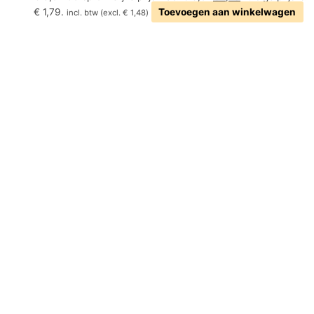
€ 1,79.
Toevoegen aan winkelwagen
incl. btw (excl.
€
1,48
)