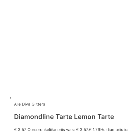
Alle Diva Glitters
Diamondline Tarte Lemon Tarte
€
3,57
Oorspronkelijke prijs was: € 3,57.
€
1,79
Huidige prijs is: