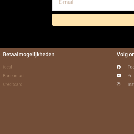
Betaalmogelijkheden
Volg o
Ideal
Fa
Bancontact
Yo
Creditcard
In