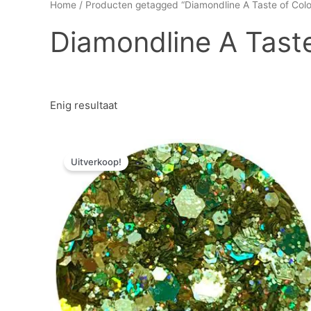
Home
/ Producten getagged “Diamondline A Taste of Colo
Diamondline A Taste
Enig resultaat
Oorspronkelijke
Huidige
prijs
prijs
Uitverkoop!
was:
is:
€ 3,57.
€ 1,79.