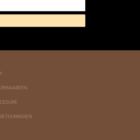
Y
OORWAARDEN
CEDURE
 RETOURNEREN