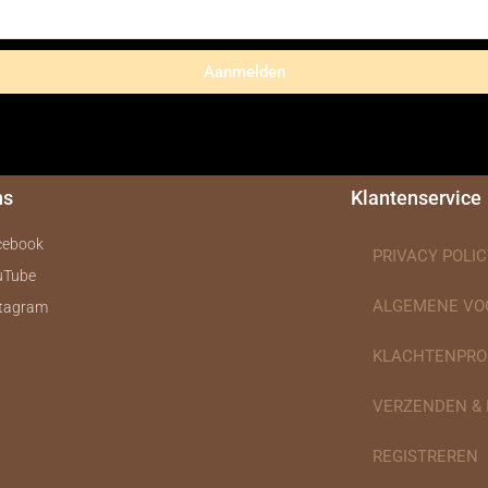
Aanmelden
ns
Klantenservice
cebook
PRIVACY POLIC
uTube
ALGEMENE V
stagram
KLACHTENPRO
VERZENDEN &
REGISTREREN