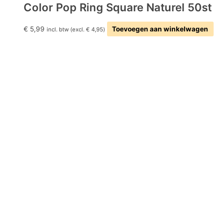
Color Pop Ring Square Naturel 50st
€
5,99
Toevoegen aan winkelwagen
incl. btw (excl.
€
4,95
)