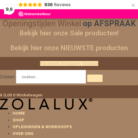
×
936
Reviews
9,6
Openingstijden Winkel
op AFSPRAAK
Bekijk hier onze Sale producten!
Bekijk hier onze NIEUWSTE producten
Facebook
Instagram
Youtube
Zoeken
€
0,00
0
Winkelwagen
HOME
SHOP
OPLEIDINGEN & WORKSHOPS
OVER ONS