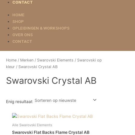
CONTACT
HOME
SHOP
OPLEIDINGEN & WORKSHOPS
OVER ONS
CONTACT
Home
/
Merken
/
Swarovski Elements
/
Swarovski op
kleur
/ Swarovski Crystal AB
Swarovski Crystal AB
Enig resultaat
Dit
product
Alle Swarovski Elements
heeft
Swarovski Flat Backs Flame Crystal AB