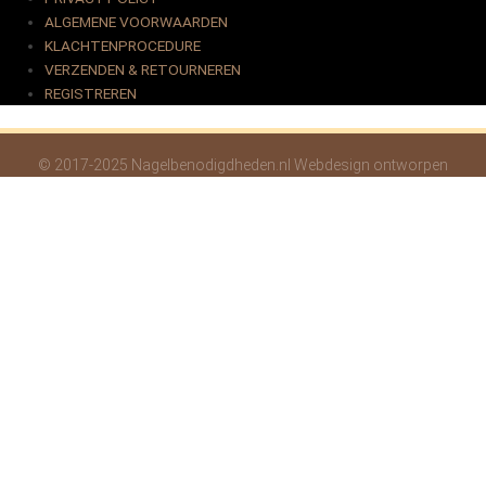
ALGEMENE VOORWAARDEN
KLACHTENPROCEDURE
VERZENDEN & RETOURNEREN
REGISTREREN
© 2017-2025 Nagelbenodigdheden.nl Webdesign ontworpen
door de BeautyMarketeer
Deze website maakt gebruik van cookies om uw ervaring te
verbeteren. We gaan ervan uit dat u hiermee akkoord gaat, maar u
kunt zich afmelden als u dat wenst.
Cookie settings
ACCEPTEREN
Sluiten
Privacy Overzicht
Deze website maakt gebruik van cookies om uw ervaring te