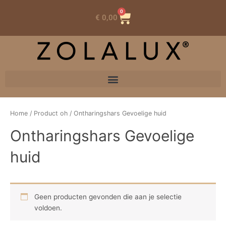
0
Winkelwagen
€
0,00
Home
/ Product oh / Ontharingshars Gevoelige huid
Ontharingshars Gevoelige
huid
Geen producten gevonden die aan je selectie
voldoen.