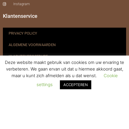
Instagram
Klantenservice
PRIVACY POLICY
ALGEMENE VOORWAARDEN
KLACHTENPROCEDURE
Deze website maakt gebruik van cookies om uw ervaring te
VERZENDEN & RETOURNEREN
verbeteren. We gaan ervan uit dat u hiermee akkoord gaat,
maar u kunt zich afmelden als u dat wenst.
Cookie
REGISTREREN
settings
ACCEPTEREN
© 2017-2025 Nagelbenodigdheden.nl Webdesign ontworpen door
de BeautyMarketeer
De waardering van www.nagelbenodigdheden.nl/ bij
WebwinkelKeur Reviews
is 9.6/10 gebaseerd op 936 reviews.