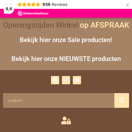
×
936
Reviews
9,6
Openingstijden Winkel
op AFSPRAAK
Bekijk hier onze Sale producten!
Bekijk hier onze NIEUWSTE producten
F
I
Y
a
n
o
c
s
u
e
t
t
b
a
u
o
g
b
Zoeken
o
r
e
k
a
m