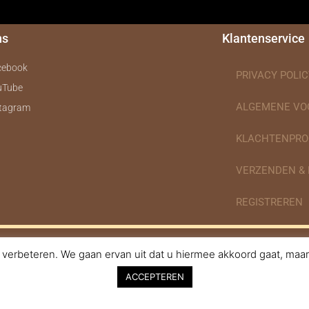
ns
Klantenservice
cebook
PRIVACY POLIC
uTube
ALGEMENE V
stagram
KLACHTENPRO
VERZENDEN &
REGISTREREN
verbeteren. We gaan ervan uit dat u hiermee akkoord gaat, maar 
nodigdheden.nl Webdesign ontworpen door de BeautyMarketeer
ACCEPTEREN