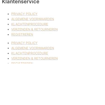
Klantenservice
PRIVACY POLICY
ALGEMENE VOORWAARDEN
KLACHTENPROCEDURE
VERZENDEN & RETOURNEREN
REGISTREREN
PRIVACY POLICY
ALGEMENE VOORWAARDEN
KLACHTENPROCEDURE
VERZENDEN & RETOURNEREN
REGISTREREN
© 2017-2025 Nagelbenodigdheden.nl Webdesign ontworpen door
de BeautyMarketeer
Deze website maakt gebruik van cookies om uw ervaring te
verbeteren. We gaan ervan uit dat u hiermee akkoord gaat, maar u
kunt zich afmelden als u dat wenst.
Cookie settings
ACCEPTEREN